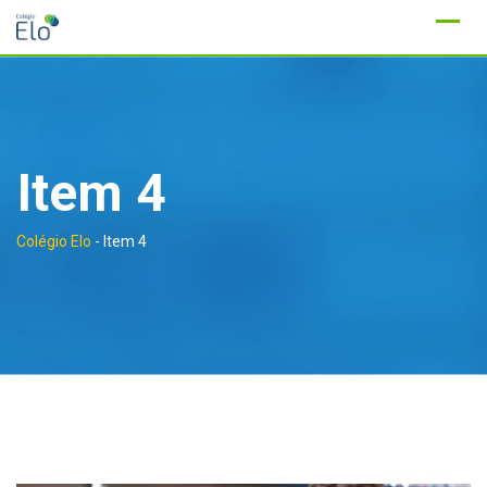
Ir
para
conteúdo
Item 4
Colégio Elo
-
Item 4