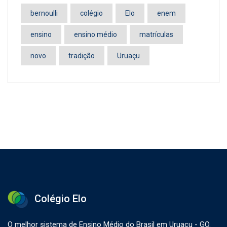
bernoulli
colégio
Elo
enem
ensino
ensino médio
matrículas
novo
tradição
Uruaçu
Colégio Elo
O melhor sistema de Ensino Médio do Brasil em Uruaçu - GO.