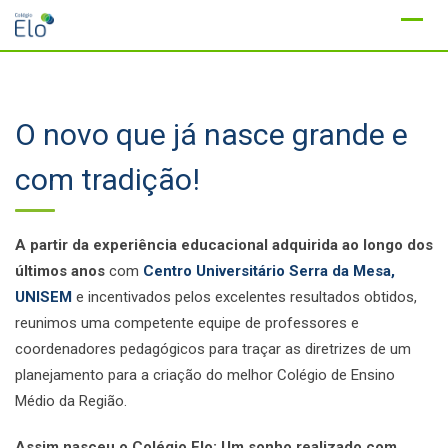
Ir
para
conteúdo
O novo que já nasce grande e
com tradição!
A partir da experiência educacional adquirida ao longo dos
últimos anos
com
Centro Universitário Serra da Mesa,
UNISEM
e incentivados pelos excelentes resultados obtidos,
reunimos uma competente equipe de professores e
coordenadores pedagógicos para traçar as diretrizes de um
planejamento para a criação do melhor Colégio de Ensino
Médio da Região.
Assim nasceu o Colégio Elo: Um sonho realizado com