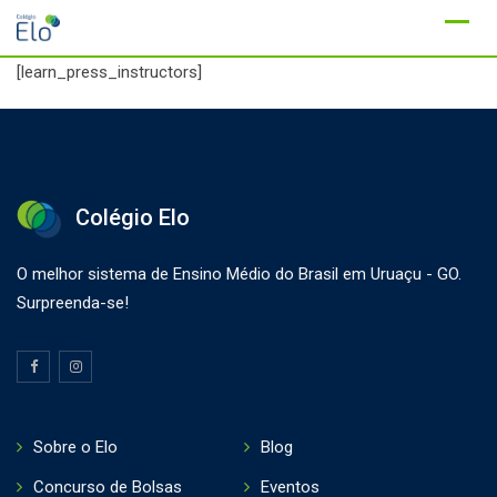
Ir
para
conteúdo
[learn_press_instructors]
Colégio Elo
O melhor sistema de Ensino Médio do Brasil em Uruaçu - GO.
Surpreenda-se!
Sobre o Elo
Blog
Concurso de Bolsas
Eventos