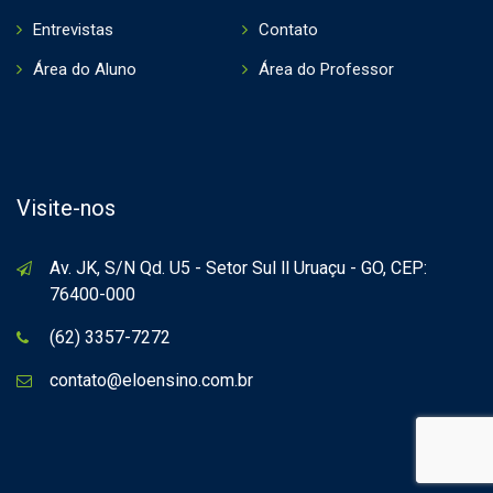
Entrevistas
Contato
Área do Aluno
Área do Professor
Visite-nos
Av. JK, S/N Qd. U5 - Setor Sul ll Uruaçu - GO, CEP:
76400-000
(62) 3357-7272
contato@eloensino.com.br